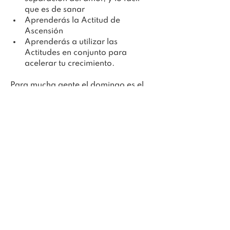
que es de sanar
Aprenderás la Actitud de 
Ascensión
Aprenderás a utilizar las 
Actitudes en conjunto para 
acelerar tu crecimiento.
Para mucha gente el domingo es el 
día más hermoso y profundo del 
 curso al ser el día en que todo se 
junta en una poderosa unidad.
Recibirás la técnica de 
Compasión
Descubrirás el verdadero 
significado de la Compasión
Observarás cómo la experiencia 
de la Compasión ayuda a otros a 
ir más allá del sufrimiento
Conectarás con una red mundial 
de apoyo para tu experiencia 
constante de la Ascensión