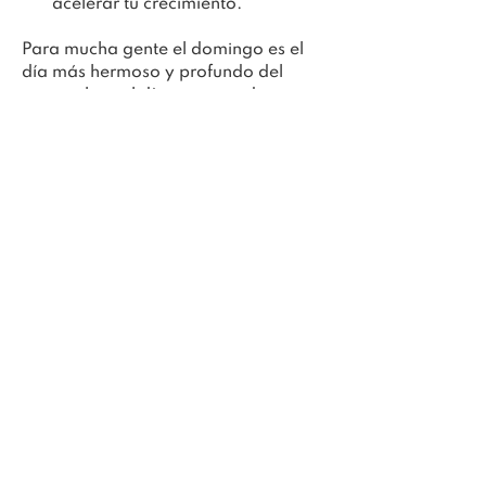
acelerar tu crecimiento.
Para mucha gente el domingo es el 
día más hermoso y profundo del 
 curso al ser el día en que todo se 
junta en una poderosa unidad.
Recibirás la técnica de 
Compasión
Descubrirás el verdadero 
significado de la Compasión
Observarás cómo la experiencia 
de la Compasión ayuda a otros a 
ir más allá del sufrimiento
Conectarás con una red mundial 
de apoyo para tu experiencia 
constante de la Ascensión
También habrá tiempo para hacer 
cualquier pregunta que tengas de 
 manera en que termines el retiro con 
un sistema completo de  auto-
transformación y el conocimiento 
que necesario para utilizarlo de 