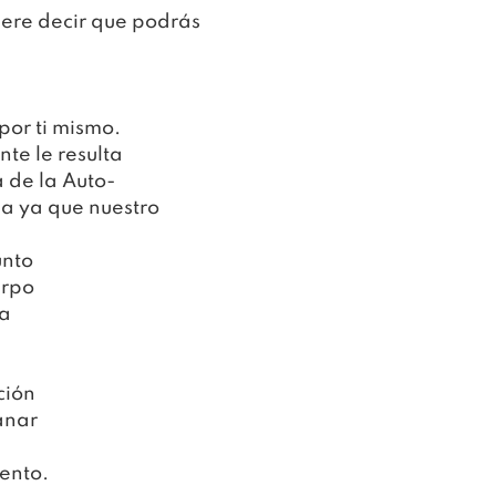
ere decir que podrás 
por ti mismo.
te le resulta 
a de la Auto-
a ya que nuestro 
unto
erpo
da
ción
anar
iento.