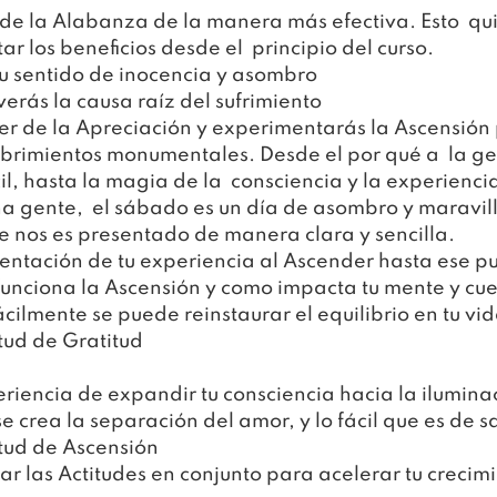
de la Alabanza de la manera más efectiva. Esto  qui
 los beneficios desde el  principio del curso.
u sentido de inocencia y asombro
verás la causa raíz del sufrimiento
r de la Apreciación y experimentarás la Ascensión 
ubrimientos monumentales. Desde el por qué a  la gen
l, hasta la magia de la  consciencia y la experienci
a gente,  el sábado es un día de asombro y maravill
e nos es presentado de manera clara y sencilla.
mentación de tu experiencia al Ascender hasta ese p
unciona la Ascensión y como impacta tu mente y cu
cilmente se puede reinstaurar el equilibrio en tu vi
tud de Gratitud
eriencia de expandir tu consciencia hacia la ilumina
 crea la separación del amor, y lo fácil que es de s
tud de Ascensión
ar las Actitudes en conjunto para acelerar tu crecim