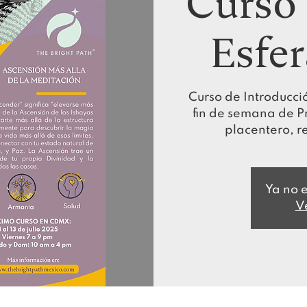
Curso 
Esfe
Curso de Introducció
fin de semana de Pr
placentero, r
Ya no e
V