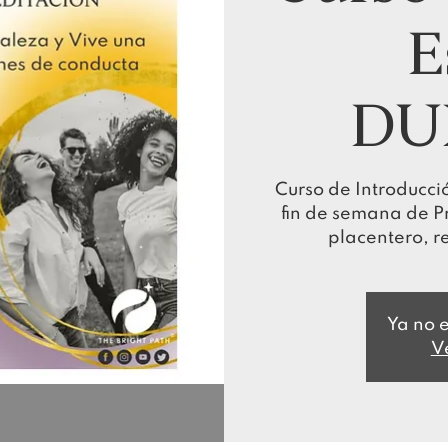
E
DU
Curso de Introducció
fin de semana de Pr
placentero, r
Ya no e
V