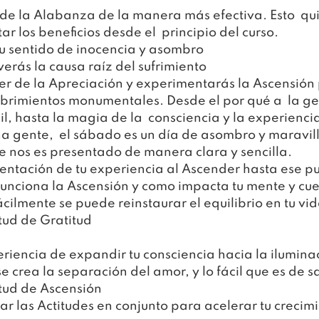
de la Alabanza de la manera más efectiva. Esto  qui
 los beneficios desde el  principio del curso.
u sentido de inocencia y asombro
verás la causa raíz del sufrimiento
r de la Apreciación y experimentarás la Ascensión 
ubrimientos monumentales. Desde el por qué a  la gen
l, hasta la magia de la  consciencia y la experienci
a gente,  el sábado es un día de asombro y maravill
e nos es presentado de manera clara y sencilla.
mentación de tu experiencia al Ascender hasta ese p
unciona la Ascensión y como impacta tu mente y cu
cilmente se puede reinstaurar el equilibrio en tu vi
tud de Gratitud
eriencia de expandir tu consciencia hacia la ilumina
 crea la separación del amor, y lo fácil que es de s
tud de Ascensión
ar las Actitudes en conjunto para acelerar tu crecim