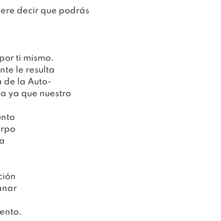
ere decir que podrás 
por ti mismo.
te le resulta 
a de la Auto-
a ya que nuestro 
unto
erpo
da
ción
anar
iento.