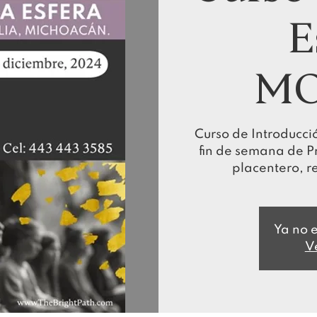
E
MO
Curso de Introducció
fin de semana de Pr
placentero, r
Ya no e
V