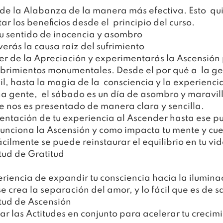
de la Alabanza de la manera más efectiva. Esto  qui
 los beneficios desde el  principio del curso.
u sentido de inocencia y asombro
verás la causa raíz del sufrimiento
r de la Apreciación y experimentarás la Ascensión 
ubrimientos monumentales. Desde el por qué a  la gen
l, hasta la magia de la  consciencia y la experienci
a gente,  el sábado es un día de asombro y maravill
e nos es presentado de manera clara y sencilla.
mentación de tu experiencia al Ascender hasta ese p
unciona la Ascensión y como impacta tu mente y cu
cilmente se puede reinstaurar el equilibrio en tu vi
tud de Gratitud
eriencia de expandir tu consciencia hacia la ilumina
 crea la separación del amor, y lo fácil que es de s
tud de Ascensión
ar las Actitudes en conjunto para acelerar tu crecim