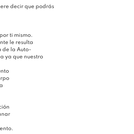
ere decir que podrás 
por ti mismo.
te le resulta 
a de la Auto-
a ya que nuestro 
unto
erpo
da
ción
anar
iento.